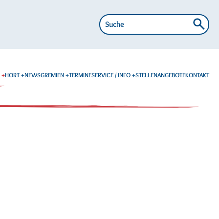
Suche
nach:
E
HORT
NEWS
GREMIEN
TERMINE
SERVICE / INFO
STELLENANGEBOTE
KONTAKT