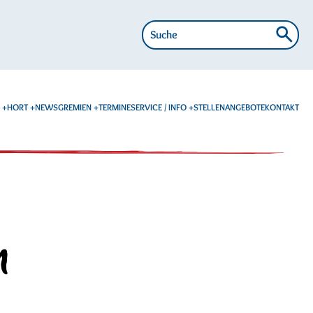
Suche
nach:
E
HORT
NEWS
GREMIEN
TERMINE
SERVICE / INFO
STELLENANGEBOTE
KONTAKT
n